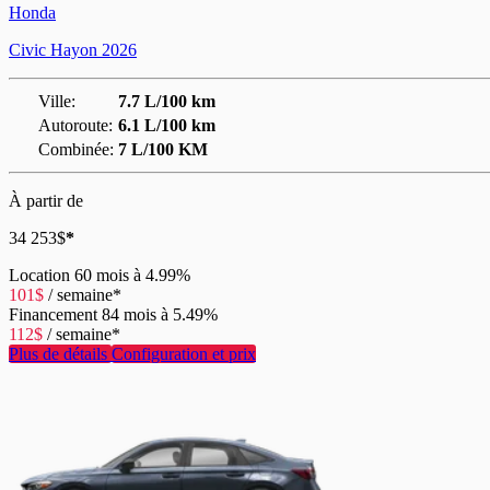
Honda
Civic Hayon 2026
Ville:
7.7 L/100 km
Autoroute:
6.1 L/100 km
Combinée:
7 L/100 KM
À partir de
34 253
$
*
Location
60 mois à 4.99%
101
$
/
semaine*
Financement
84 mois à 5.49%
112
$
/
semaine*
Plus de détails
Configuration et prix