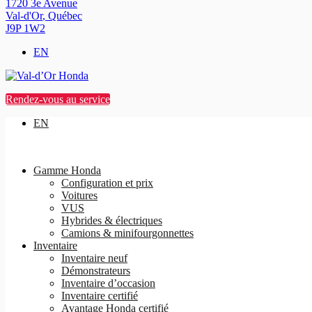
1720 3e Avenue
Val-d'Or
,
Québec
J9P 1W2
EN
Rendez-vous au service
EN
Gamme Honda
Configuration et prix
Voitures
VUS
Hybrides & électriques
Camions & minifourgonnettes
Inventaire
Inventaire neuf
Démonstrateurs
Inventaire d’occasion
Inventaire certifié
Avantage Honda certifié