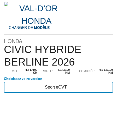
CHANGER DE
MODÈLE
HONDA
CIVIC HYBRIDE
BERLINE 2026
4.7 L/100
5.1 L/100
4.9 Le/100
VILLE:
ROUTE:
COMBINÉE:
KM
KM
KM
Choisissez votre version
Sport eCVT