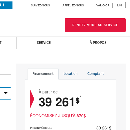
4.1
EN
SUIVEZ-NOUS
APPELEZ-NOUS
VAL-D'OR
RENDEZ-VOUS AU SERVICE
T
SERVICE
À PROPOS
Financement
Location
Comptant
À partir de
39 261
*
$
ÉCONOMISEZ JUSQU'À
870
$
39 261
$
PRIX DU VÉHICULE