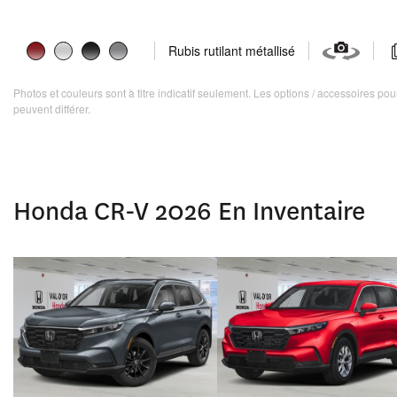
Rubis rutilant métallisé
Photos et couleurs sont à titre indicatif seulement. Les options / accessoires p
peuvent différer.
Honda CR-V 2026 En Inventaire