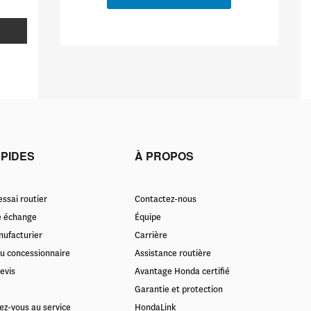
APIDES
À PROPOS
ssai routier
Contactez-nous
e échange
Équipe
nufacturier
Carrière
u concessionnaire
Assistance routière
evis
Avantage Honda certifié
Garantie et protection
ez-vous au service
HondaLink