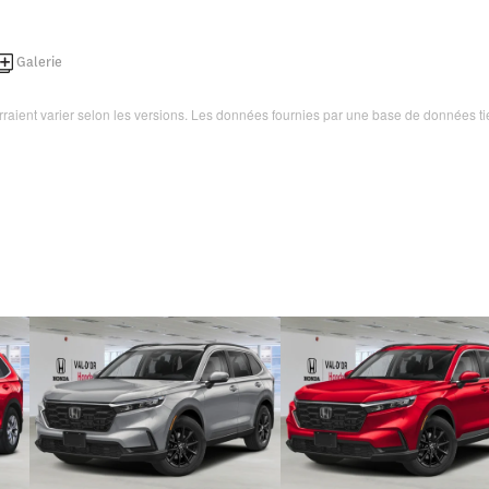
Galerie
ourraient varier selon les versions. Les données fournies par une base de données ti