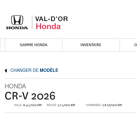
GAMME HONDA
INVENTAIRE
O
CHANGER DE
MODÈLE
HONDA
CR-V 2026
VILLE:
8.4 L/100 KM
ROUTE:
7.1 L/100 KM
COMBINÉE:
7.8 Le/100 KM