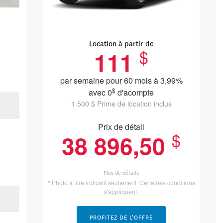
Location à partir de
$
111
par semaine pour 60 mois à 3,99%
$
avec 0
d'acompte
1 500 $ Prime de location inclus
Prix de détail
$
38 896,50
Plus de détails
* Photo à titre indicatif seulement. Certaines conditions
s'appliquent.
PROFITEZ DE L'OFFRE