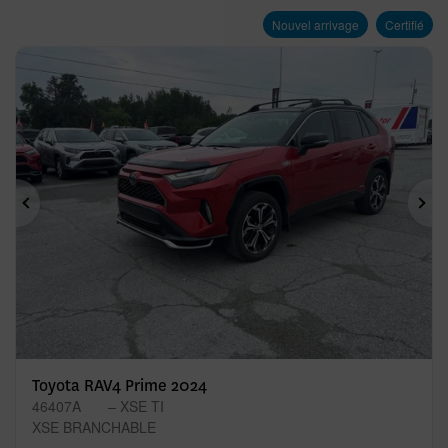
Nouvel arrivage
Certifié
Précédent
Sui
Toyota RAV4 Prime 2024
46407A
– XSE TI
XSE BRANCHABLE