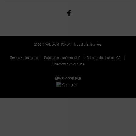
2026 © VAL-D’OR HONDA
| Tous droits réservés.
|
|
|
Termes & conditions
Politique et confidentialité
Politique de cookies (CA)
Paramétrer les cookies
DÉVELOPPÉ PAR