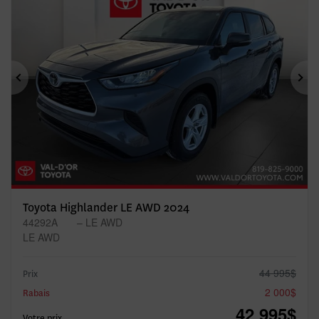
Précédent
Sui
Toyota Highlander LE AWD 2024
44292A
– LE AWD
LE AWD
44 995
$
Prix
2 000
$
Rabais
42 995
$
Votre prix