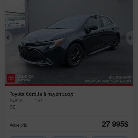
Précédent
Sui
Toyota Corolla à hayon 2025
6489A
– CVT
SE
27 995
$
Votre prix