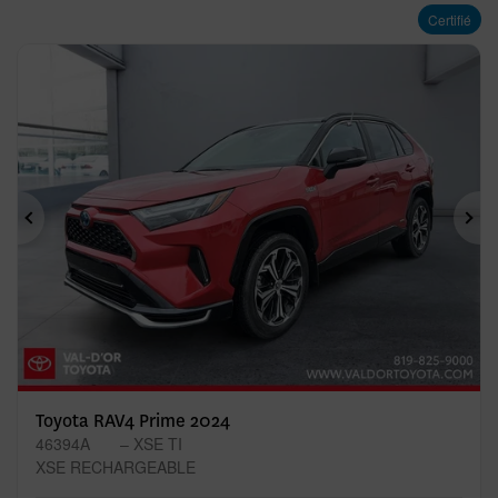
Certifié
Précédent
Sui
Toyota RAV4 Prime 2024
46394A
– XSE TI
XSE RECHARGEABLE