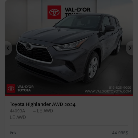
Précédent
Sui
Toyota Highlander AWD 2024
44093A
– LE AWD
LE AWD
44 995
$
Prix