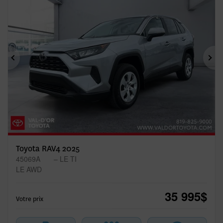
Précédent
Sui
Toyota RAV4 2025
45069A
– LE TI
LE AWD
35 995
$
Votre prix