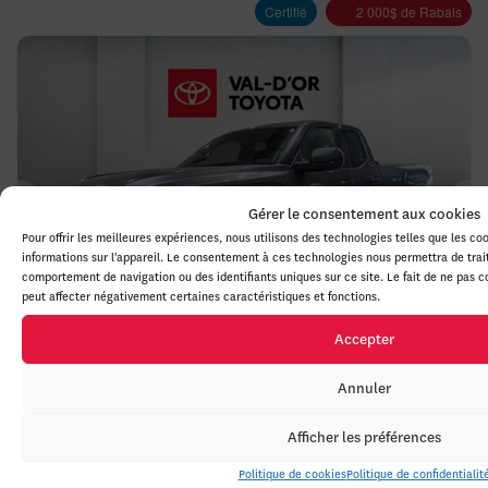
Certifié
2 000
$
de Rabais
Gérer le consentement aux cookies
Précédent
Sui
Pour offrir les meilleures expériences, nous utilisons des technologies telles que les c
informations sur l'appareil. Le consentement à ces technologies nous permettra de trai
comportement de navigation ou des identifiants uniques sur ce site. Le fait de ne pas 
peut affecter négativement certaines caractéristiques et fonctions.
Accepter
Annuler
Toyota Tundra 2026
6436A
– SR5 DOUBLE CAB 4×4 CAISSE LONGUE
Afficher les préférences
DOUBLE CAB 8 PIEDS GARANTIE PROLONGÉE
Politique de cookies
Politique de confidentialit