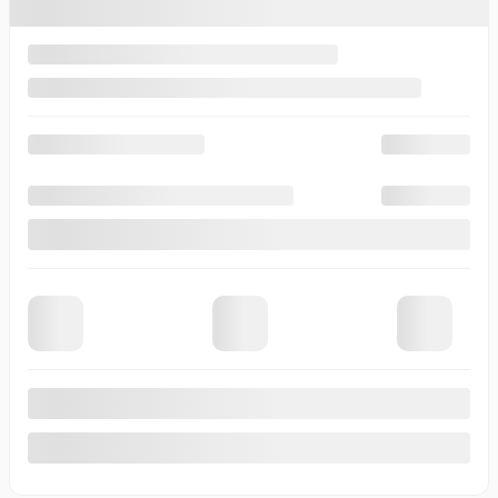
Votre prix
68 280
$
Location
à partir de
5,69%
/ 60 mois
204
$
+TX/ SEMAINE
Financement
à partir de
5,79%
/ 84 mois
229
$
+TX/ SEMAINE