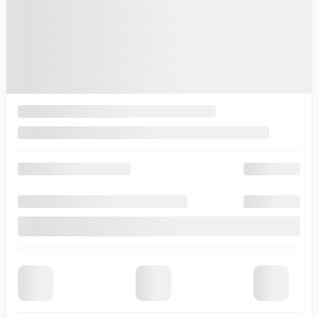
17 km
Plus de caractéristiques
Vérifier la disponibilité
Évaluer mon échange
Demande d'informations
Mentions légales
Nouvel arrivage