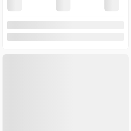
Afficher 7 images en plus
Voir plus
Précédent
Suivant
HONDA Pilot 2026
26193
– Black Edition Traction Intégrale
Votre prix
69 150
$
PDSF*
69 150
$
Rabais
870
$
Votre prix
68 280
$
PDSF*
69 150
$
Rabais
870
$