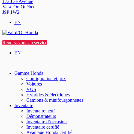
1720 3e Avenue
Val-d'Or
,
Québec
J9P 1W2
EN
Rendez-vous au service
EN
Gamme Honda
Configuration et prix
Voitures
VUS
Hybrides & électriques
Camions & minifourgonnettes
Inventaire
Inventaire neuf
Démonstrateurs
Inventaire d’occasion
Inventaire certifié
Avantage Honda certifié