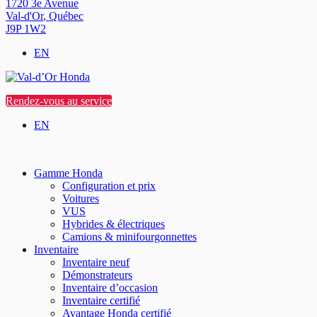
1720 3e Avenue
Val-d'Or
,
Québec
J9P 1W2
EN
Rendez-vous au service
EN
Gamme Honda
Configuration et prix
Voitures
VUS
Hybrides & électriques
Camions & minifourgonnettes
Inventaire
Inventaire neuf
Démonstrateurs
Inventaire d’occasion
Inventaire certifié
Avantage Honda certifié