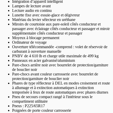
Intégration d’appareil intelligent
Lampes de lecture avant
Lecture audio en continu
Lunette fixe avec essuie-glace et dégivreur
Matériau du levier sélecteur en uréthane
Miroirs de courtoisie aux pare-soleil côtés conducteur et
passager avec éclairage côtés conducteur et passager et miroir
supplémentaire côtés conducteur et passager
Moyeux à blocage permanent
Ordinateur de voyage
Ouverture télécommandée -comprend : volet de réservoir de
carburant à ouverture manuelle
PNBV de 4 610 lb et charge utile maximale de 499 kg
Panneaux en acier galvanisé/aluminium
Pare-chocs arrière noir avec bourrelet de protection/garniture
de bouclier noir
Pare-chocs avant couleur carrosserie avec bourrelet de
protection/garniture de bouclier noir
Phares de type réflecteur à DEL en modes croisement et route
à allumage et à extinction automatiques à extinction
temporisée à feux de route automatiques avec phares diurnes
Pneu de secours compact rangé à l'intérieur sous le
compartiment utilitaire
Pneus : P225/65R17
Poignées de porte couleur carrosserie