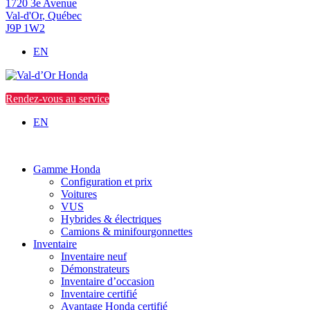
1720 3e Avenue
Val-d'Or
,
Québec
J9P 1W2
EN
Rendez-vous au service
EN
Gamme Honda
Configuration et prix
Voitures
VUS
Hybrides & électriques
Camions & minifourgonnettes
Inventaire
Inventaire neuf
Démonstrateurs
Inventaire d’occasion
Inventaire certifié
Avantage Honda certifié