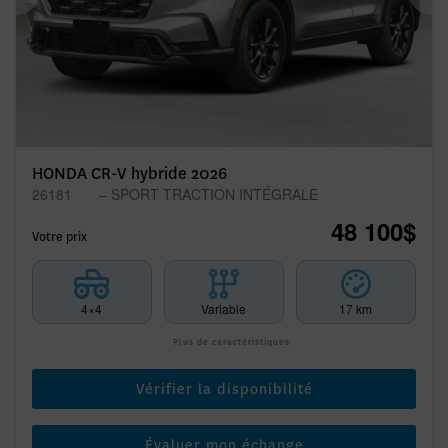
Précédent
Sui
HONDA CR-V hybride 2026
26181
– SPORT TRACTION INTÉGRALE
48 100
$
Votre prix
4×4
Variable
17 km
Plus de caractéristiques
Vérifier la disponibilité
Évaluer mon échange