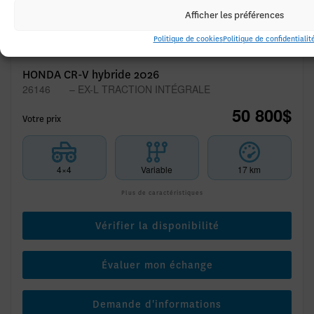
Afficher les préférences
Politique de cookies
Politique de confidentialit
HONDA CR-V hybride 2026
26146
– EX-L TRACTION INTÉGRALE
50 800
$
Votre prix
4×4
Variable
17 km
Plus de caractéristiques
Vérifier la disponibilité
Évaluer mon échange
Demande d'informations