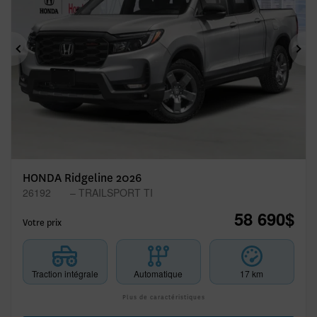
Précédent
Sui
HONDA Ridgeline 2026
26192
– TRAILSPORT TI
58 690
$
Votre prix
Traction intégrale
Automatique
17 km
Plus de caractéristiques