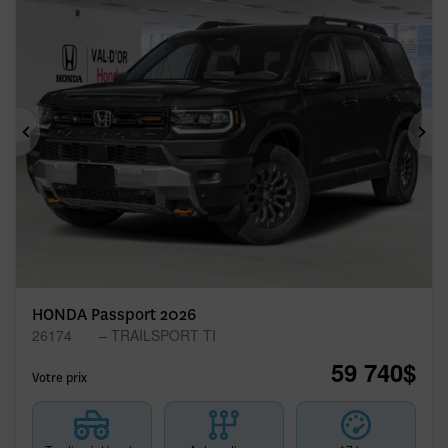
Précédent
Sui
HONDA Passport 2026
26174
– TRAILSPORT TI
59 740
$
Votre prix