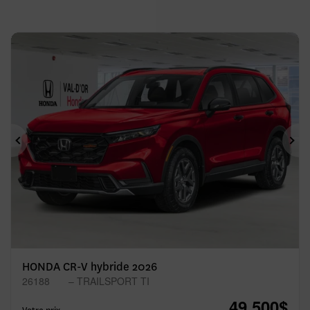
Précédent
Sui
HONDA CR-V hybride 2026
26188
– TRAILSPORT TI
49 500
$