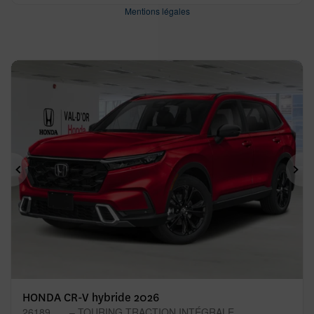
Mentions légales
Précédent
Sui
HONDA CR-V hybride 2026
26189
– TOURING TRACTION INTÉGRALE