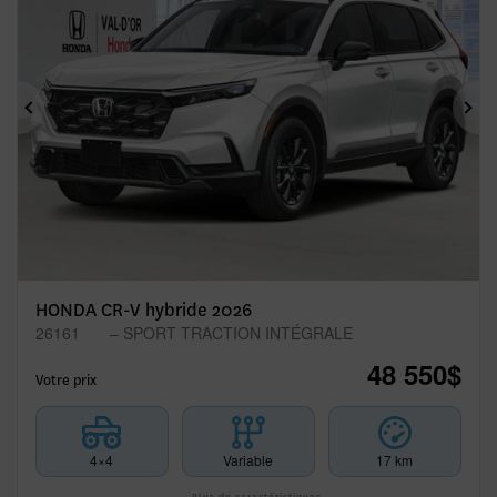
Précédent
Sui
HONDA CR-V hybride 2026
26161
– SPORT TRACTION INTÉGRALE
48 550
$
Votre prix
4×4
Variable
17 km