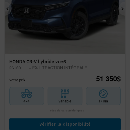
Précédent
Sui
HONDA CR-V hybride 2026
26160
– EX-L TRACTION INTÉGRALE
51 350
$
Votre prix
4×4
Variable
17 km
Plus de caractéristiques
Vérifier la disponibilité