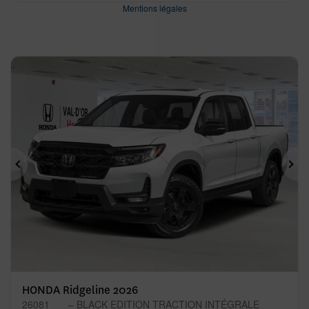
Mentions légales
Précédent
Sui
HONDA Ridgeline 2026
26081
– BLACK EDITION TRACTION INTÉGRALE