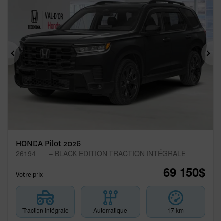
Précédent
Sui
HONDA Pilot 2026
26194
– BLACK EDITION TRACTION INTÉGRALE
69 150
$
Votre prix
Traction intégrale
Automatique
17 km