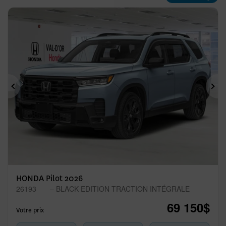
Précédent
Sui
HONDA Pilot 2026
26193
– BLACK EDITION TRACTION INTÉGRALE
69 150
$
Votre prix