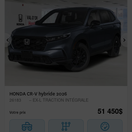
Précédent
Sui
HONDA CR-V hybride 2026
26183
– EX-L TRACTION INTÉGRALE
51 450
$
Votre prix