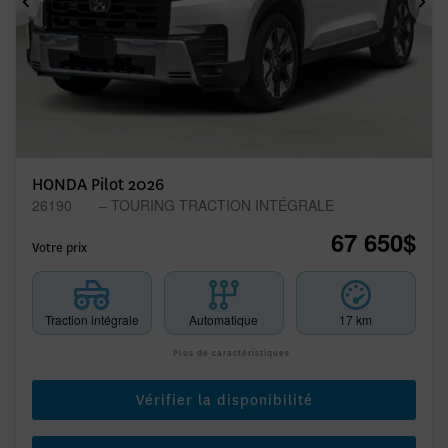
Précédent
Sui
HONDA Pilot 2026
26190
– TOURING TRACTION INTÉGRALE
67 650
$
Votre prix
Traction intégrale
Automatique
17 km
Plus de caractéristiques
Vérifier la disponibilité