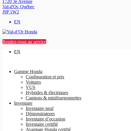
1720 3e Avenue
Val-d'Or
,
Québec
J9P 1W2
EN
Rendez-vous au service
EN
Gamme Honda
Configuration et prix
Voitures
VUS
Hybrides & électriques
Camions & minifourgonnettes
Inventaire
Inventaire neuf
Démonstrateurs
Inventaire d’occasion
Inventaire certifié
Avantage Honda certifié