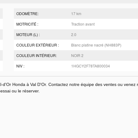
ODOMÈTRE:
17 km
MOTRICITÉ :
Traction avant
MOTEUR (L) :
2.0
COULEUR EXTÉRIEUR :
Blanc platine nacré (NH883P)
COULEUR INTÉRIEUR:
NOIR 2
NIV :
1HGCY2F78TA800034
'Or Honda à Val D'Or. Contactez notre équipe des ventes ou venez 
'essai ou le réserver.