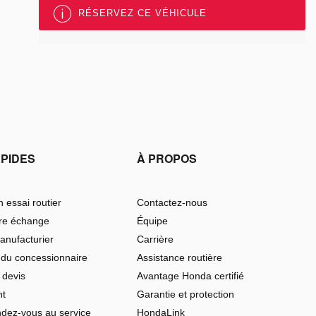
RÉSERVEZ CE VÉHICULE
APIDES
À PROPOS
 essai routier
Contactez-nous
tre échange
Équipe
anufacturier
Carrière
 du concessionnaire
Assistance routière
 devis
Avantage Honda certifié
nt
Garantie et protection
ndez-vous au service
HondaLink