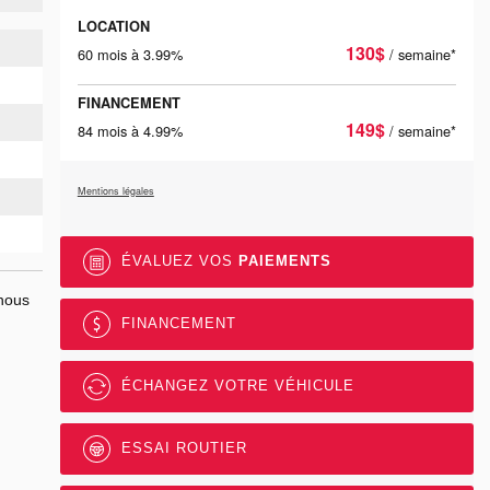
LOCATION
130
$
60 mois à 3.99%
/ semaine*
FINANCEMENT
149
$
84 mois à 4.99%
/ semaine*
Mentions légales
ÉVALUEZ VOS
PAIEMENTS
nous
FINANCEMENT
ÉCHANGEZ VOTRE VÉHICULE
ESSAI ROUTIER