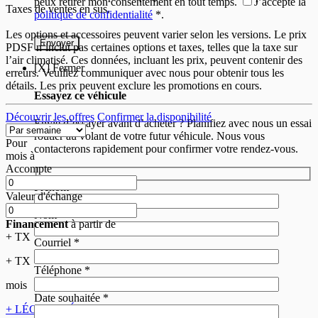
peux retirer mon consentement en tout temps.
J’accepte la
Taxes de ventes en sus.
politique de confidentialité
*
.
Les options et accessoires peuvent varier selon les versions. Le prix
PDSF n’inclut pas certaines options et taxes, telles que la taxe sur
l’air climatisé. Ces données, incluant les prix, peuvent contenir des
[X] Fermer
erreurs. Veuillez communiquer avec nous pour obtenir tous les
détails. Les prix peuvent exclure les promotions en cours.
Essayez ce véhicule
Découvrir les offres
Confirmer la disponibilité
Envie d’essayer avant d’acheter ? Planifiez avec nous un essai
routier au volant de votre futur véhicule. Nous vous
Pour
contacterons rapidement pour confirmer votre rendez-vous.
mois
à
Accompte
Prénom
*
Valeur d'échange
Nom
*
Financement
à partir de
+ TX
Courriel
*
+ TX
Téléphone
*
mois
Date souhaitée
*
+ LÉGAL
- LÉGAL