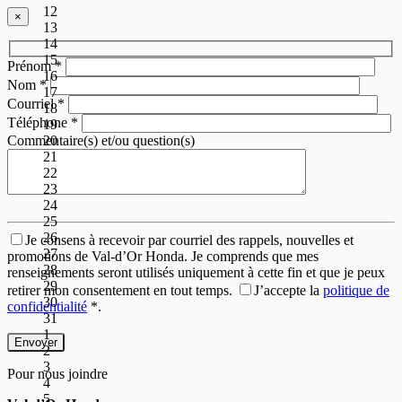
12
×
13
14
15
Prénom
*
16
Nom
*
17
Courriel
*
18
Téléphone
*
19
20
Commentaire(s) et/ou question(s)
21
22
23
24
25
26
Je consens à recevoir par courriel des rappels, nouvelles et
27
promotions de Val-d’Or Honda. Je comprends que mes
28
renseignements seront utilisés uniquement à cette fin et que je peux
29
retirer mon consentement en tout temps.
J’accepte la
politique de
30
confidentialité
*
.
31
1
2
3
Pour nous joindre
4
5