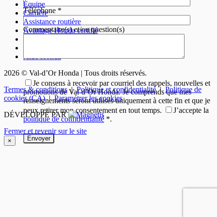
Équipe
Téléphone
*
Carrière
Assistance routière
Commentaire(s) et/ou question(s)
Avantage Honda certifié
Garantie et protection
HondaLink
Aide Honda
2026 © Val-d’Or Honda
| Tous droits réservés.
Je consens à recevoir par courriel des rappels, nouvelles et
Termes & conditions
|
Politique et confidentialité
|
Politique de
promotions de Val-d’Or Honda. Je comprends que mes
cookies (CA)
|
Paramétrer les cookies
renseignements seront utilisés uniquement à cette fin et que je
peux retirer mon consentement en tout temps.
J’accepte la
DÉVELOPPÉ PAR
politique de confidentialité
*
.
Fermer et revenir sur le site
×