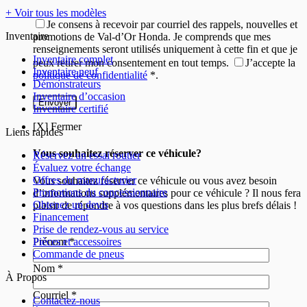
+ Voir tous les modèles
Je consens à recevoir par courriel des rappels, nouvelles et
Inventaire
promotions de Val-d’Or Honda. Je comprends que mes
renseignements seront utilisés uniquement à cette fin et que je
Inventaire complet
peux retirer mon consentement en tout temps.
J’accepte la
Inventaire neuf
politique de confidentialité
*
.
Démonstrateurs
Inventaire d’occasion
Inventaire certifié
[X] Fermer
Liens rapides
Vous souhaitez réserver ce véhicule?
Réservez un essai routier
Évaluez votre échange
Offres du manufacturier
Vous souhaitez réserver ce véhicule ou vous avez besoin
Promotions du concessionnaire
d’informations supplémentaires pour ce véhicule ? Il nous fera
Obtenez un devis
plaisir de répondre à vos questions dans les plus brefs délais !
Financement
Prise de rendez-vous au service
Prénom
*
Pièces et accessoires
Commande de pneus
Nom
*
À Propos
Courriel
*
Contactez-nous