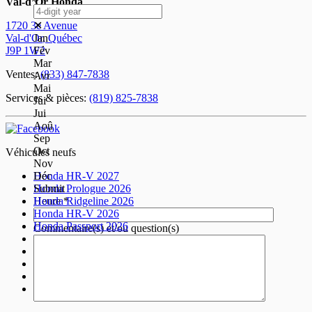
Val-d’Or Honda
✕
1720 3e Avenue
Jan
Val-d'Or
,
Québec
Fév
J9P 1W2
Mar
Ventes:
(833) 847-7838
Avr
Mai
Services & pièces:
(819) 825-7838
Jui
Jui
Aoû
Sep
Oct
Véhicules neufs
Nov
Déc
Honda HR-V 2027
Submit
Honda Prologue 2026
Heure
*
Honda Ridgeline 2026
Honda HR-V 2026
Honda Passport 2026
Commentaire(s) et/ou question(s)
Honda CR-V 2026
Honda CR-V hybride 2026
Honda Civic Berline 2026
Honda Civic hybride berline 2026
Honda Civic Si berline 2026