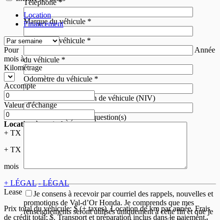
Téléphone
*
Location
Marque du véhicule
*
Financement
Modèle du véhicule
*
Année
Pour
mois
à
du véhicule
*
Kilométrage
Odomètre du véhicule
*
Accompte
Numéro d'identification de véhicule (NIV)
Valeur d'échange
Commentaire(s) et/ou question(s)
Location
à partir de
+ TX
+ TX
mois
+ LÉGAL
- LÉGAL
Lease
Je consens à recevoir par courriel des rappels, nouvelles et
promotions de Val-d’Or Honda. Je comprends que mes
Prix total du véhicule:
$ (+ taxes). Location de
km par année. Frais
renseignements seront utilisés uniquement à cette fin et que je
de crédit total:
$. Transport et préparation inclus dans le paiement.