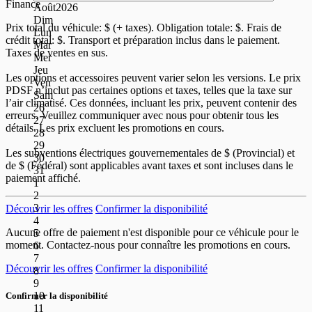
Finance
Août
2026
Dim
Prix total du véhicule:
$ (+ taxes). Obligation totale:
$. Frais de
Lun
crédit total:
$. Transport et préparation inclus dans le paiement.
Mar
Taxes de ventes en sus.
Mer
Jeu
Les options et accessoires peuvent varier selon les versions. Le prix
Ven
PDSF n’inclut pas certaines options et taxes, telles que la taxe sur
Sam
l’air climatisé. Ces données, incluant les prix, peuvent contenir des
26
erreurs. Veuillez communiquer avec nous pour obtenir tous les
27
détails. Les prix excluent les promotions en cours.
28
29
Les subventions électriques gouvernementales de
$ (Provincial) et
30
de
$ (Fédéral) sont applicables avant taxes et sont incluses dans le
31
paiement affiché.
1
2
3
Découvrir les offres
Confirmer la disponibilité
4
Aucune offre de paiement n'est disponible pour ce véhicule pour le
5
moment. Contactez-nous pour connaître les promotions en cours.
6
7
Découvrir les offres
Confirmer la disponibilité
8
9
10
Confirmer la disponibilité
11