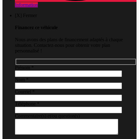
Information
[X] Fermer
Financez ce véhicule
Nous avons des plans de financement adaptés à chaque
situation. Contactez-nous pour obtenir votre plan
personnalisé !
Prénom
*
Nom
*
Courriel
*
Téléphone
*
Commentaire(s) et/ou question(s)